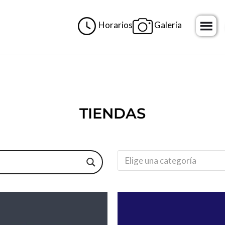
Horarios
Galería
H
o
m
e
TIENDAS
Elige una categoría