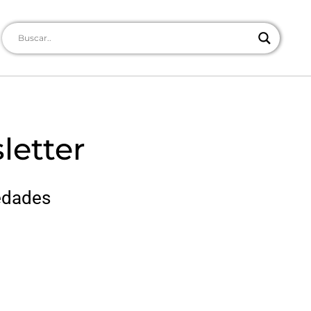
letter
edades
.