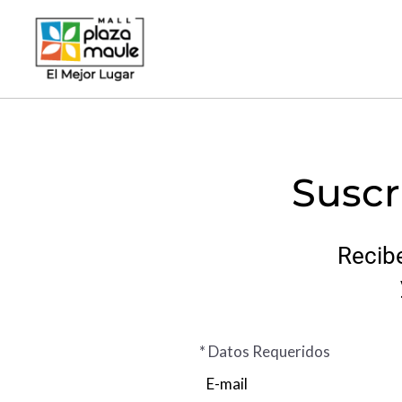
Ir
al
contenido
Suscr
Recib
* Datos Requeridos