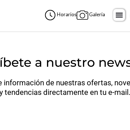
Horarios
Galería
H
o
m
e
íbete a nuestro news
e información de nuestras ofertas, nov
y tendencias directamente en tu e-mail