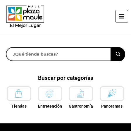
Ir
Mai
al
Men
contenido
Buscar por categorías
Tiendas
Entretención
Gastronomía
Panoramas