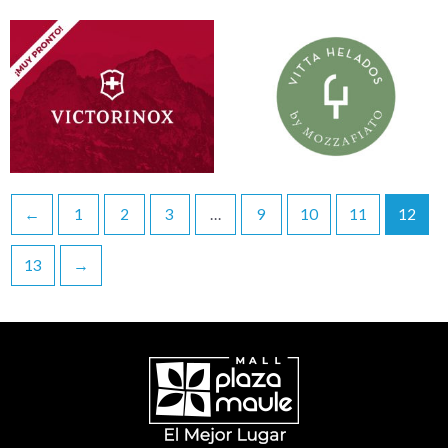
←
1
2
3
…
9
10
11
12
13
→