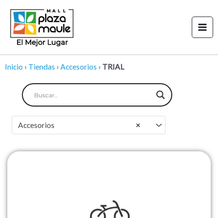
Ir
Mai
al
Men
contenido
Inicio
›
Tiendas
›
Accesorios
›
TRIAL
Accesorios
×