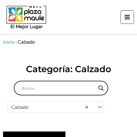
Ir
Mai
al
Men
contenido
Inicio
›
Calzado
Categoría: Calzado
Calzado
×