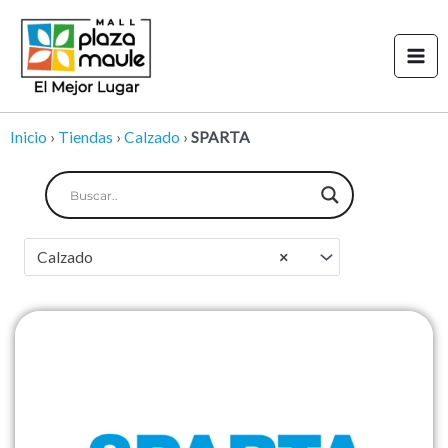
Ir
Mai
al
Men
contenido
Inicio
›
Tiendas
›
Calzado
›
SPARTA
Calzado
×