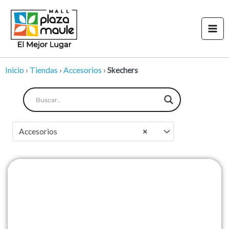
Ir
Mai
al
Men
contenido
Inicio
›
Tiendas
›
Accesorios
›
Skechers
Accesorios
×