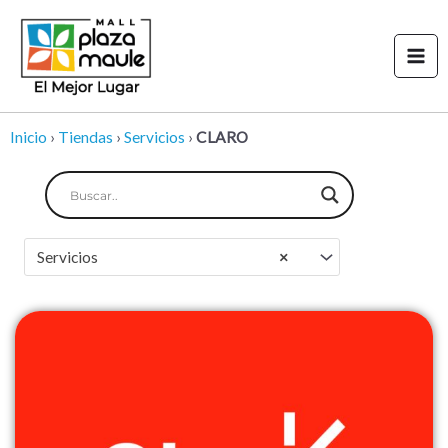
Ir
Mai
al
Men
contenido
Inicio
›
Tiendas
›
Servicios
›
CLARO
Servicios
×