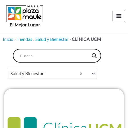
Ir
Mai
al
Men
contenido
Inicio
›
Tiendas
›
Salud y Bienestar
›
CLÍNICA UCM
Salud y Bienestar
×