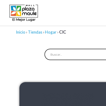
Ir
al
contenido
Inicio
›
Tiendas
›
Hogar
›
CIC