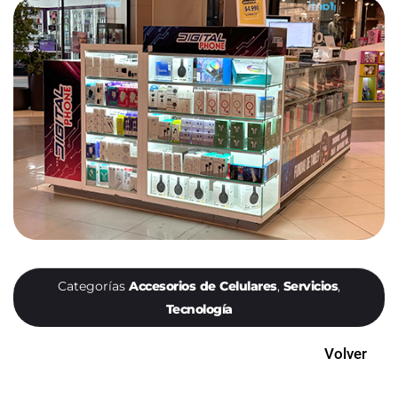
Categorías
Accesorios de Celulares
,
Servicios
,
Tecnología
Volver