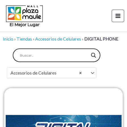
Ir
Mai
al
Men
contenido
Inicio
›
Tiendas
›
Accesorios de Celulares
›
DIGITAL PHONE
Accesorios de Celulares
×