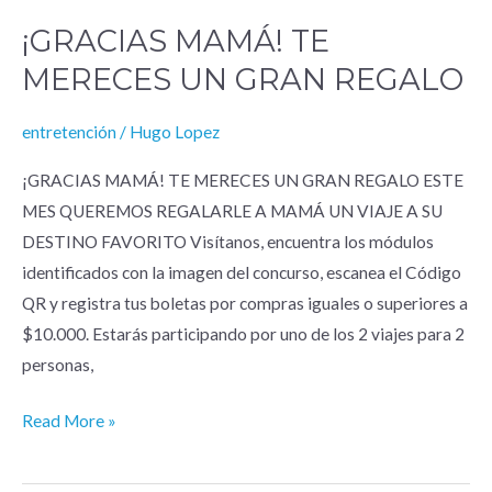
¡GRACIAS MAMÁ! TE
¡GRACIAS
MAMÁ!
MERECES UN GRAN REGALO
TE
MERECES
entretención
/
Hugo Lopez
UN
¡GRACIAS MAMÁ! TE MERECES UN GRAN REGALO ESTE
GRAN
MES QUEREMOS REGALARLE A MAMÁ UN VIAJE A SU
REGALO
DESTINO FAVORITO Visítanos, encuentra los módulos
identificados con la imagen del concurso, escanea el Código
QR y registra tus boletas por compras iguales o superiores a
$10.000. Estarás participando por uno de los 2 viajes para 2
personas,
Read More »