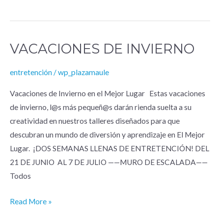
VACACIONES DE INVIERNO
Vacaciones
de
entretención
/
wp_plazamaule
Invierno
Vacaciones de Invierno en el Mejor Lugar Estas vacaciones
de invierno, l@s más pequeñ@s darán rienda suelta a su
creatividad en nuestros talleres diseñados para que
descubran un mundo de diversión y aprendizaje en El Mejor
Lugar. ¡DOS SEMANAS LLENAS DE ENTRETENCIÓN! DEL
21 DE JUNIO AL 7 DE JULIO ——MURO DE ESCALADA——
Todos
Read More »