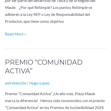
por ser parte del desarrollo de Talca y de la Región del
Maule. ¿Por qué ReSimple? Los puntos ReSimple se
adhieren a la Ley REP o Ley de Responsabilidad del
Productor, que tiene como objetivo
Read More »
PREMIO “COMUNIDAD
premio
“Comunidad
ACTIVA”
Activa”
entretención
/
Hugo Lopez
Premio “Comunidad Activa” ¡Un año más, Plaza Maule
marca la diferencia! Hemos sido reconocidos con el premio
“Comunidad Activa” en los Premios de Sostenibilidad 2024