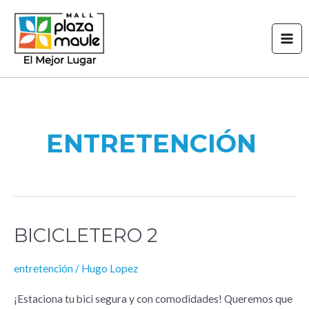
Ir
Mai
al
Men
contenido
ENTRETENCIÓN
BICICLETERO 2
BICICLETERO 2
entretención
/
Hugo Lopez
¡Estaciona tu bici segura y con comodidades! Queremos que