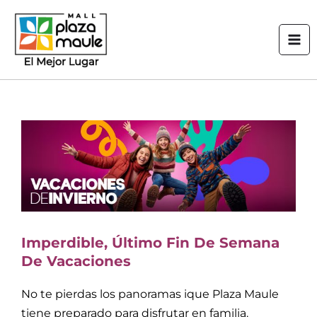
Ir
Mai
al
Men
contenido
Imperdible, Último Fin De Semana
De Vacaciones
No te pierdas los panoramas ique Plaza Maule
tiene preparado para disfrutar en familia.