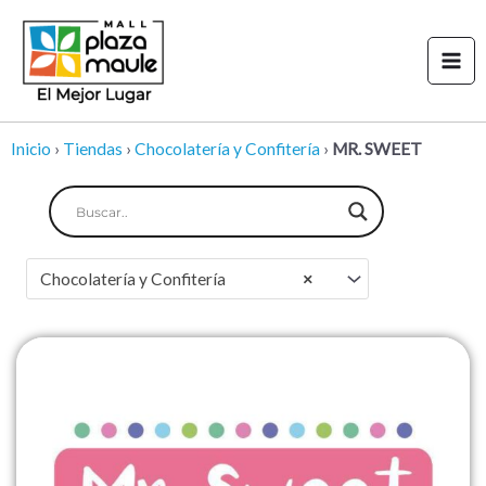
Ir
Mai
al
Men
contenido
Inicio
›
Tiendas
›
Chocolatería y Confitería
›
MR. SWEET
Chocolatería y Confitería
×