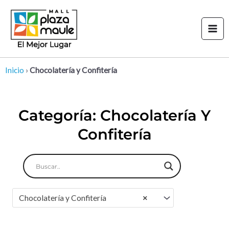
Ir
Mai
al
Men
contenido
Inicio
›
Chocolatería y Confitería
Categoría: Chocolatería Y
Confitería
Chocolatería y Confitería
×