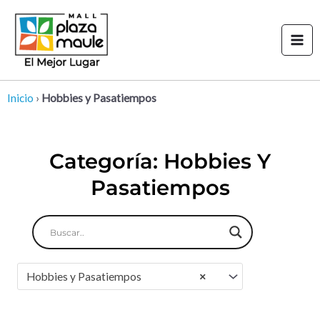
Ir
Mai
al
Men
contenido
Inicio
›
Hobbies y Pasatiempos
Categoría: Hobbies Y
Pasatiempos
Hobbies y Pasatiempos
×