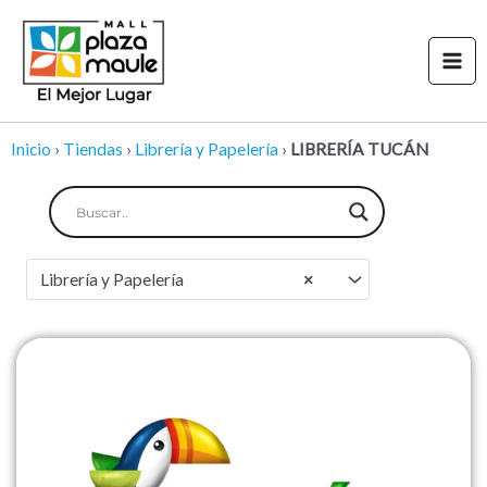
Ir
Mai
al
Men
contenido
Inicio
›
Tiendas
›
Librería y Papelería
›
LIBRERÍA TUCÁN
Librería y Papelería
×