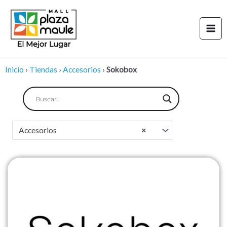
Ir
Mai
al
Men
contenido
Inicio
›
Tiendas
›
Accesorios
›
Sokobox
Accesorios
×