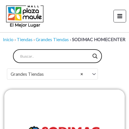
Ir
Mai
al
Men
contenido
Inicio
›
Tiendas
›
Grandes Tiendas
›
SODIMAC HOMECENTER
Grandes Tiendas
×