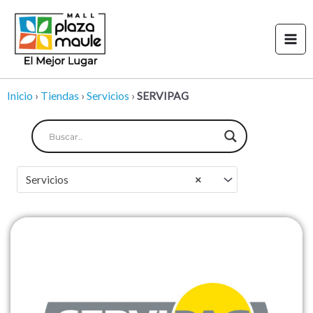
Ir
Mai
al
Men
contenido
Inicio
›
Tiendas
›
Servicios
›
SERVIPAG
Servicios
×