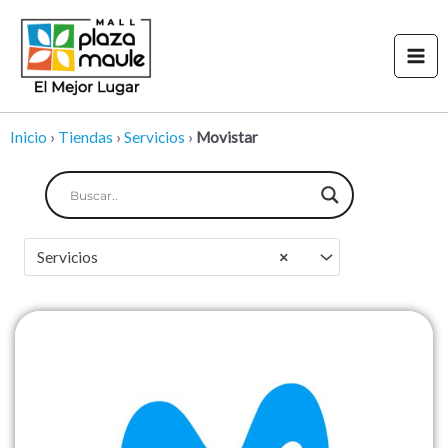
Ir
Mai
al
Men
contenido
Inicio
›
Tiendas
›
Servicios
›
Movistar
Servicios
×