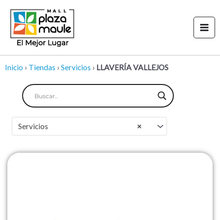
Ir
Mai
al
Men
contenido
Inicio
›
Tiendas
›
Servicios
›
LLAVERÍA VALLEJOS
Servicios
×