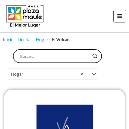
Ir
Mai
al
Men
contenido
Inicio
›
Tiendas
›
Hogar
›
El Volcan
Hogar
×