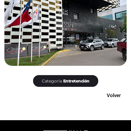
Categoría
Entretención
Volver