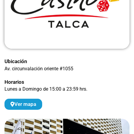
Ubicación
Av. circunvalación oriente #1055
Horarios
Lunes a Domingo de 15:00 a 23:59 hrs.
Ver mapa