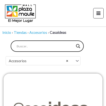
Ir
Mai
al
Men
contenido
Inicio
›
Tiendas
›
Accesorios
›
Casaideas
Accesorios
×