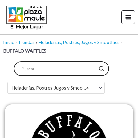
Ir
Mai
al
Men
contenido
Inicio
›
Tiendas
›
Heladerías, Postres, Jugos y Smoothies
›
BUFFALO WAFFLES
Heladerías, Postres, Jugos y Smoothies
×