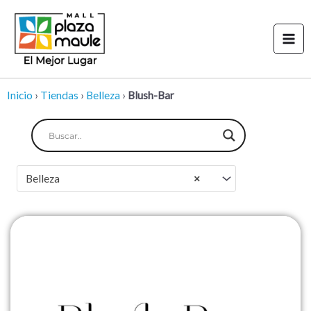
Ir
Mai
al
Men
contenido
Inicio
›
Tiendas
›
Belleza
›
Blush-Bar
Belleza
×