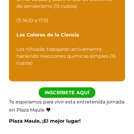
de senderismo
(15 cupos)
🕒 16:10 a 17:15
Los Colores de la Ciencia
Los niños/as trabajarán activamente
haciendo reacciones químicas simples
(15
cupos)
INSCRÍBETE AQUÍ
Te esperamos para vivir esta entretenida jornada
en Plaza Maule
💚
Plaza Maule, ¡El mejor lugar!