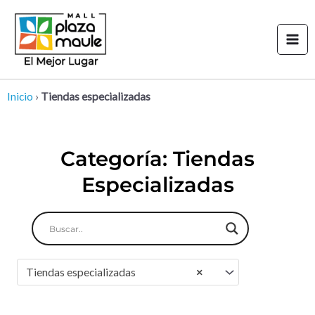
Ir
Mai
al
Men
contenido
Inicio
›
Tiendas especializadas
Categoría: Tiendas
Especializadas
Tiendas especializadas
×