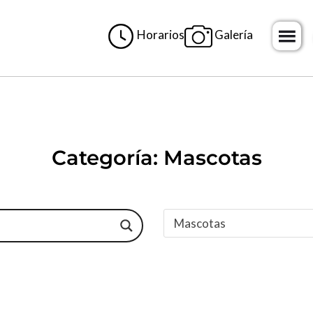
Horarios
Galería
H
o
m
e
Categoría: Mascotas
Mascotas